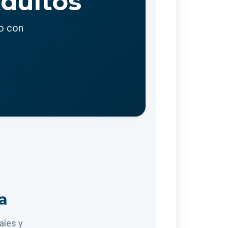
Adultos
o con
a
ales y