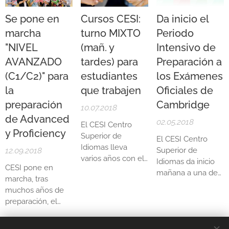
las sesiones de
(C1/C2)
en turno
optar a la misma
introducción a los
de tardes y,
Se pone en
Cursos CESI:
Da inicio el
son: (1) obtener el
diferentes cursos
además, con
expediente más
marcha
turno MIXTO
Periodo
con el fin de que
cambios en sus
alto en el nivel; (2)
"NIVEL
(mañ. y
Intensivo de
el alumnado
contenidos. Ahora
que la nota media
recibiera
también se integra
AVANZADO
tardes) para
Preparación a
del curso sea igual
instrucción acerca
el nivel C2 dentro
o superior a 7.5.
(C1/C2)" para
estudiantes
los Exámenes
de cómo funciona
del curso, lo cual
la
que trabajen
Oficiales de
la metodología
aporta un gran
CESI y, por otro
preparación
Cambridge
salto cualitativo...
10.07.2018
lado, tuviera una
de Advanced
02.05.2018
El CESI Centro
primera toma de
y Proficiency
Superior de
contacto con el...
El CESI Centro
Idiomas lleva
12.09.2018
Superior de
varios años con el
Idiomas da inicio
CESI pone en
turno o modalidad
mañana a una de
marcha, tras
mixta implantada.
sus novedades de
muchos años de
Esta tiene su base
este 2017/2018: el
preparación, el
en que el
Periodo Intensivo
primer curso
estudiante que
de Preparación
Artículos antiguos
C1/C2
que
por motivos
para los
exámenes