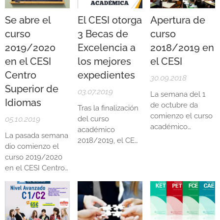
una excelente
tradicionales de
optar a la misma
forma de hacerlo.
Cambridge (FCE,
Se abre el
El CESI otorga
Apertura de
son: (1) obtener el
El estudio de
CAE, CPE) y Oxford
expediente más
curso
3 Becas de
curso
idiomas estimula
(ILEC, ELSA) para
alto en el nivel; (2)
la actividad
2019/2020
Excelencia a
2018/2019 en
certificar el nivel
que la nota media
cerebral, mejora la
de inglés. Veamos
en el CESI
los mejores
el CESI
del curso sea igual
capacidad de
cuáles son sus
o superior a 7.5.
Centro
expedientes
30.09.2018
concentración y
principales
Superior de
aumenta la...
ventajas:
03.07.2019
La semana del 1
Idiomas
de octubre da
Tras la finalización
comienzo el curso
05.10.2019
del curso
académico
académico
La pasada semana
2018/2019 en el
2018/2019, el CESI
dio comienzo el
CESI Centro
Centro Superior de
curso 2019/2020
Superior de
Idiomas otorga a
en el CESI Centro
Idiomas. Este año,
los mejores
Superior de
como es habitual,
expedientes una
Idiomas. Como es
traemos como
BECA DE
habitual, el CESI
novedad el
NIVEL
EXCELENCIA. Los
puso en marcha
AVANZADO
requisitos para