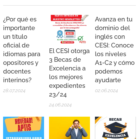
¿Por qué es
Avanza en tu
importante
dominio del
un título
inglés con
oficial de
CESI: Conoce
El CESI otorga
idiomas para
los niveles
3 Becas de
opositores y
A1-C2 y cómo
Excelencia a
docentes
podemos
los mejores
interinos?
ayudarte
expedientes
28.07.2024
02.06.2024
23/24
24.06.2024