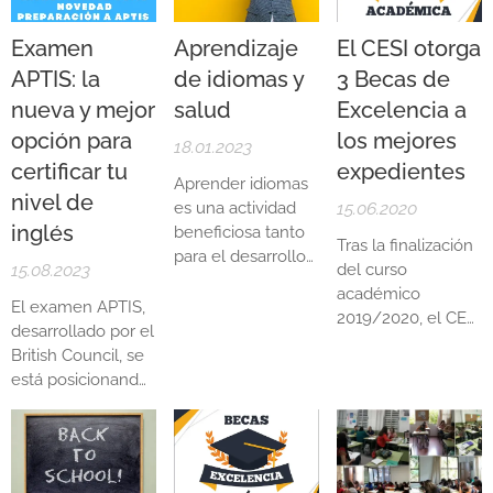
Examen
Aprendizaje
El CESI otorga
APTIS: la
de idiomas y
3 Becas de
nueva y mejor
salud
Excelencia a
opción para
los mejores
18.01.2023
certificar tu
expedientes
Aprender idiomas
nivel de
es una actividad
15.06.2020
inglés
beneficiosa tanto
Tras la finalización
para el desarrollo
15.08.2023
del curso
cognitivo como
académico
para la salud en
El examen APTIS,
2019/2020, el CESI
adultos. El cerebro
desarrollado por el
Centro Superior de
es un músculo
British Council, se
Idiomas otorga a
que necesita ser
está posicionando
los mejores
ejercitado
como la opción
expedientes una
constantemente y
más atractiva
BECA DE
aprender un
frente a los
EXCELENCIA. Los
idioma nuevo es
exámenes
requisitos para