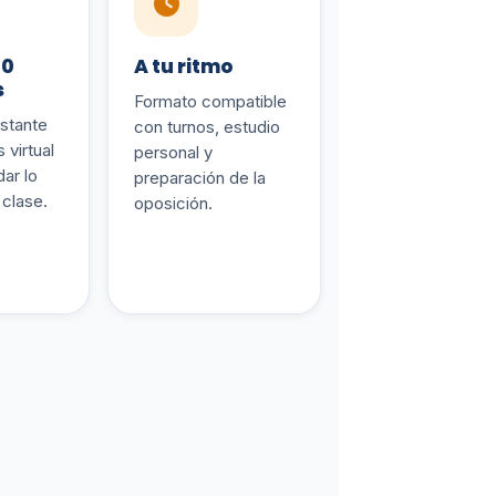
00
A tu ritmo
s
Formato compatible
stante
con turnos, estudio
 virtual
personal y
ar lo
preparación de la
 clase.
oposición.