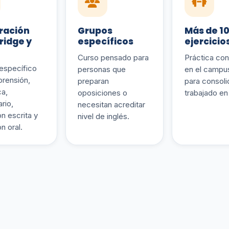
ración
Grupos
Más de 1
idge y
específicos
ejercicio
Curso pensado para
Práctica con
 específico
personas que
en el campus
rensión,
preparan
para consolid
ca,
oposiciones o
trabajado en
rio,
necesitan acreditar
n escrita y
nivel de inglés.
n oral.