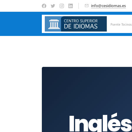
info@cesidiomas.es
Puente Tocinos
Inglé