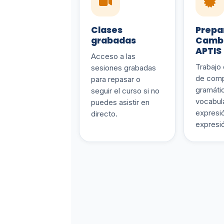
Clases
Prepa
grabadas
Cambr
APTIS
Acceso a las
Trabajo
sesiones grabadas
de comp
para repasar o
gramáti
seguir el curso si no
vocabula
puedes asistir en
expresió
directo.
expresió