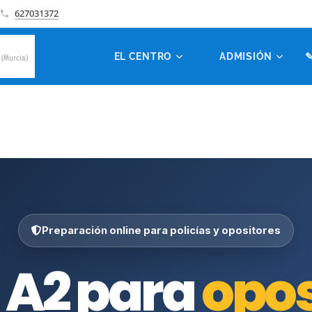
627031372
EL CENTRO
☑ ADMISIÓN
✎
 (Murcia)
Preparación online para policías y opositores
s A2 para
opos