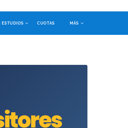
 ESTUDIOS
CUOTAS✔️
MÁS
itores